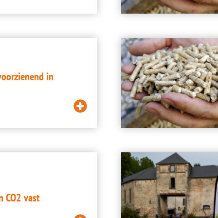
Lees
meer
Image
fvoorzienend in
Lees
meer
Image
n CO2 vast