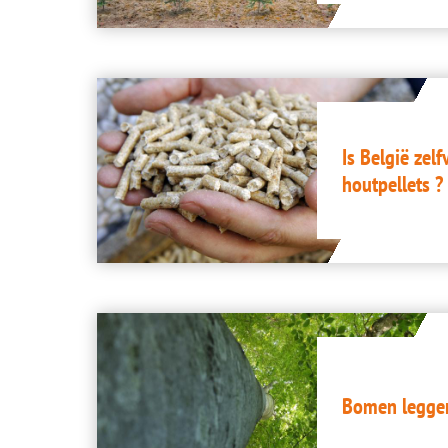
Image
Is België zel
houtpellets ?
Image
Bomen legge