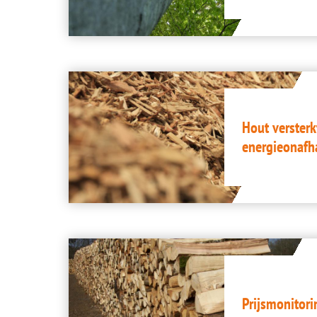
Image
Hout versterk
energieonafh
Image
Prijsmonitori