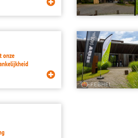
Lees
meer
Image
t onze
ankelijkheid
Lees
meer
ng