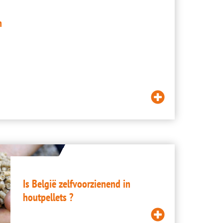
n
Lees
meer
Is België zelfvoorzienend in
houtpellets ?