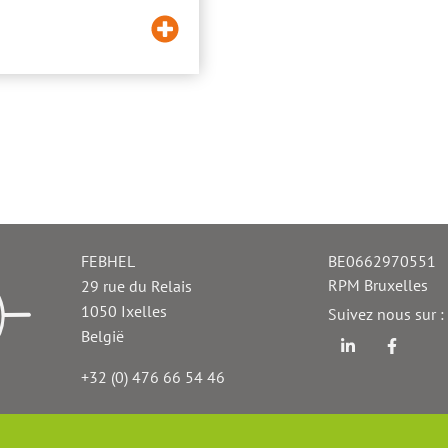
Lees
meer
FEBHEL
Téléphone
BE0662970551
TVA
RPM Bruxelles
29 rue du Relais
Fax
1050
Ixelles
Suivez nous sur :
België
Linkedin
Facebo
+32 (0) 476 66 54 46