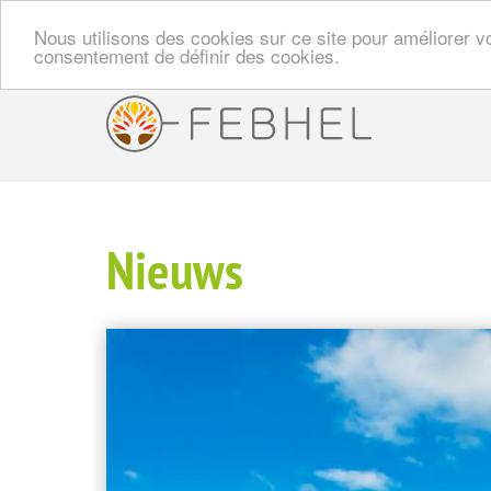
Nous utilisons des cookies sur ce site pour améliorer vo
consentement de définir des cookies.
Overslaan
en
Navi
naar
de
prin
inhoud
gaan
Nieuws
Image