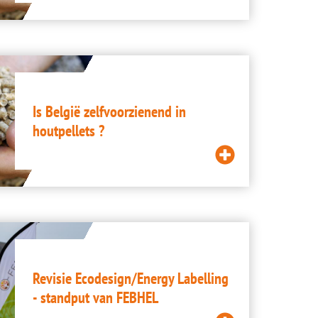
Lees
meer
Is België zelfvoorzienend in
houtpellets ?
Lees
meer
Revisie Ecodesign/Energy Labelling
- standput van FEBHEL