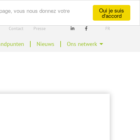
Oui je suis
te page, vous nous donnez votre
d'accord
Secondary
Contact
Presse
FR
Linkedin
Facebook
Navigation
tandpunten
Nieuws
Ons netwerk