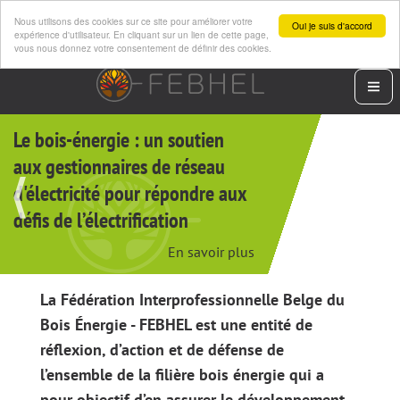
Nous utilisons des cookies sur ce site pour améliorer votre
Oui je suis d'accord
expérience d'utilisateur. En cliquant sur un lien de cette page,
vous nous donnez votre consentement de définir des cookies.
Aller
au
Men
contenu
principal
Le bois-énergie : un soutien
aux gestionnaires de réseau
d'électricité pour répondre aux
défis de l’électrification
En savoir plus
La Fédération Interprofessionnelle Belge du
Bois Énergie - FEBHEL est une entité de
réflexion, d’action et de défense de
l’ensemble de la filière bois énergie qui a
pour objectif d’en assurer le développement