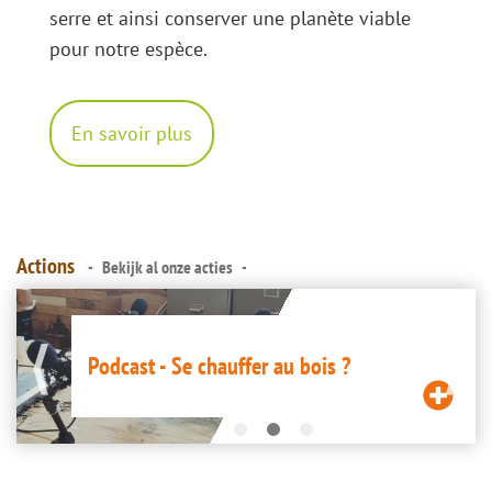
serre et ainsi conserver une planète viable
pour notre espèce.
En savoir plus
Actions
Bekijk al onze acties
Image
Podcast - Se chauffer au bois ?
ire
Lire
a
la