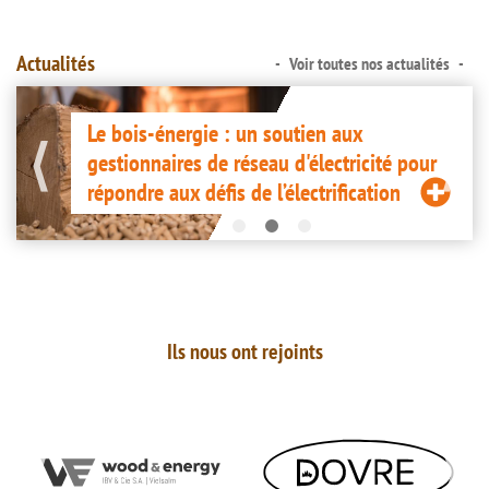
uite
suit
Actualités
Voir toutes nos actualités
Image
I
Le bois-énergie : un soutien aux
gestionnaires de réseau d'électricité pour
répondre aux défis de l’électrification
ire
Lire
a
la
uite
suit
Ils nous ont rejoints