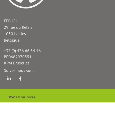
FEBHEL
29 rue du Relais
1050
Ixelles
Belgique
+32 (0) 476 66 54 46
Téléphone
BE0662970551
TVA
RPM Bruxelles
Fax
Suivez nous sur :
Linkedin
Facebook
Menu
RGPD & Vie privée
Pied
de
© 2026 FEBHEL
page