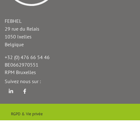
FEBHEL
29 rue du Relais
1050
Ixelles
Belgique
+32 (0) 476 66 54 46
Téléphone
BE0662970551
TVA
RPM Bruxelles
Fax
Suivez nous sur :
Linkedin
Facebook
Menu
RGPD & Vie privée
Pied
de
© 2026 FEBHEL
page