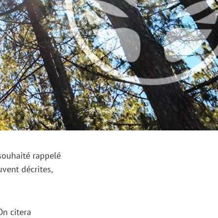
souhaité rappelé
vent décrites,
 On citera