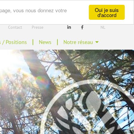
Oui je suis
te page, vous nous donnez votre
d'accord
Secondary
Contact
Presse
NL
Linkedin
Facebook
Navigation
 / Positions
News
Notre réseau
e